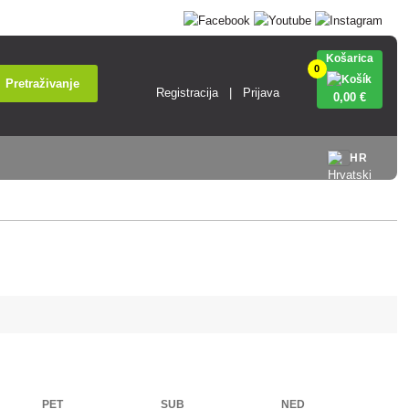
Košarica
0
Pretraživanje
Registracija
Prijava
0
,00 €
HR
PET
SUB
NED