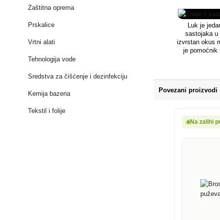
otpale plodove. U
Zaštitna oprema
najčešće mogu naći 
slici na listu) i 
Prskalice
Luk je jeda
sastojaka u 
izvrstan okus 
Vrtni alati
je pomoćnik u
kašlja. Uzgoj 
Tehnologija vode
uvijek dobro d
se možete obra
Sredstva za čišćenje i dezinfekciju
Povezani proizvodi
Kemija bazena
Tekstil i folije
Na zalihi p