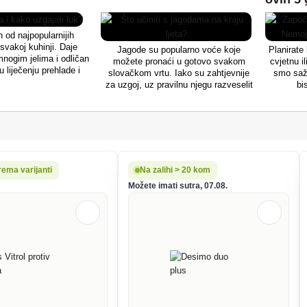
 vrtovima se
veliki sluz (na
poljski sluz.
n od najpopularnijih
svakoj kuhinji. Daje
Jagode su popularno voće koje
Planirate
mnogim jelima i odličan
možete pronaći u gotovo svakom
cvjetnu i
 liječenju prehlade i
slovačkom vrtu. Iako su zahtjevnije
smo saž
nije nimalo težak, ali
za uzgoj, uz pravilnu njegu razveselit
bi
ođe dobar vodič na koji
će vas u vidu bogatog uroda. Krajem
titi u svakom trenutku,
ljeta u vrtu se otvaraju brojne prilike -
zar ne?
osim sadnica za hladno godišnje
doba, možete posaditi i jagode. Znate
li što im se događa na kraju ljeta?
rema varijanti
Na zalihi > 20 kom
Možete imati sutra, 07.08.