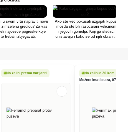
Puž
posj
 li u svom vrtu napraviti novu
Ako ste već pokušali uzgajati kupus,
vrt
li zimzelenu gredicu? Za vas
možda ste bili razočarani veličinom
po
eli najčešće pogreške koje
njegovih gomolja. Koji ga štetnici
šte
ste trebali izbjegavati.
uništavaju i kako se od njih obraniti?
Na zalihi prema varijanti
Na zalihi > 20 kom
Možete imati sutra, 07.08.