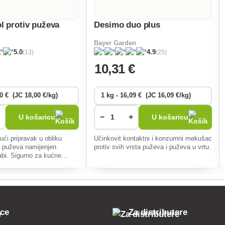
ol protiv puževa
Desimo duo plus
Bayer Garden
(13)
(25)
5.0
4.9
10
,31 €
−
+
U košaricu
U košaricu
jući pripravak u obliku
Učinkovit kontaktni i konzumni mekušac
v puževa namijenjen
protiv svih vrsta puževa i puževa u vrtu.
abi. Sigurno za kućne
ve i ptice.
pce
Za distributere