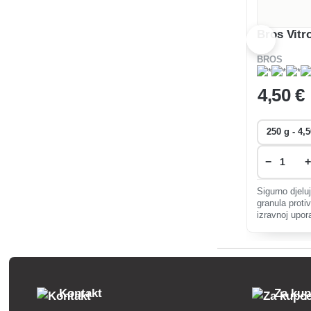
Bros Vitr
BROS
4
,50 €
−
+
Sigurno djelu
granula proti
izravnoj upor
ljubimce, ježe
Kontakt
Za ku