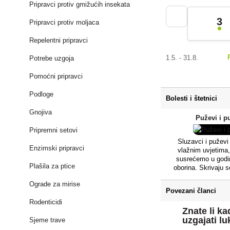
Pripravci protiv gmižućih insekata
3
Pripravci protiv moljaca
Repelentni pripravci
1.5. - 31.8.
Potrebe uzgoja
Pomoćni pripravci
Podloge
Bolesti i štetnici
Gnojiva
Puževi i p
Pripremni setovi
Sluzavci i puževi
Enzimski pripravci
vlažnim uvjetima,
susrećemo u god
Plašila za ptice
oborina. Skrivaju s
stalno zasjenjenim 
Ograde za mirise
im služe i za zims
Povezani članci
skloništa u prolje
Rodenticidi
potrazi za hranom. 
Znate li ka
lišće kupusa i sal
uzgajati lu
mrkve, gomolje kru
Sjeme trave
jagoda, a često se 