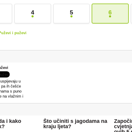
4
5
6
Puževi i puževi
uževi
 uspijevaju u
 pa ih češće
inama s puno
e na vlažnim i
mjestima, koja
ki san. Iz tih
će odlutaju u
Najradije jedu
da i kako
Što učiniti s jagodama na
Započin
ate, korijenje
k?
kraju ljeta?
cvjetnj
mpira, plodove
ovih 5
i zakopavaju u