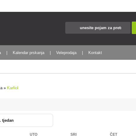
a
Kalendar prskanja
Veleprodaja
Kontakt
ka
»
Karfiol
. tjedan
UTO
SRI
ČET