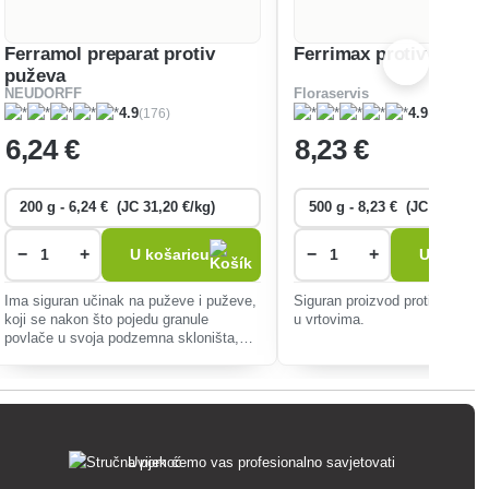
Ferramol preparat protiv
Ferrimax protiv pužev
puževa
NEUDORFF
Floraservis
(176)
(111)
4.9
4.9
6
,24 €
8
,23 €
−
+
−
+
U košaricu
U košari
Ima siguran učinak na puževe i puževe,
Siguran proizvod protiv puževa
koji se nakon što pojedu granule
u vrtovima.
povlače u svoja podzemna skloništa,
gdje umiru.
Uvijek ćemo vas profesionalno savjetovati