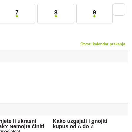
7
8
9
Otvori kalendar prskanja
jete li ukrasni
Kako uzgajati i gnojiti
Kak
ak? Nemojte činiti
kupus od A do Ž
vrt
 grešaka!