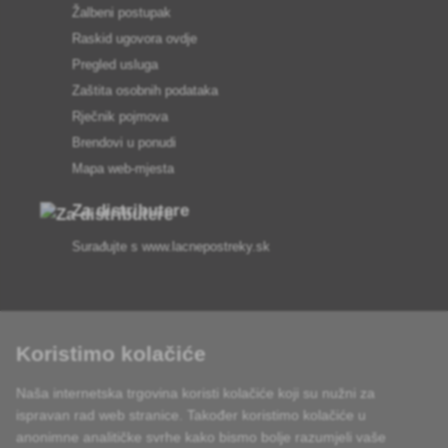
Žalbeni postupak
Raskid ugovora ovdje
Pregled usluga
Zaštita osobnih podataka
Rječnik pojmova
Brendovi u ponudi
Mapa web-mjesta
Za distributere
Surađujte s
www.lacnepostreky.sk
Koristimo kolačiće
Uvijek ćemo vas profesionalno savjetovati
Naša internetska trgovina koristi kolačiće koji su nužni za
Reklamacije obrađujemo u roku od 24 sata
ispravan rad web stranice. Također koristimo kolačiće u
anonimne analitičke svrhe kako bismo bolje razumjeli vaše