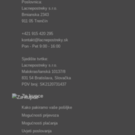
Poslovnica:
Lacnepostreky s.r.o.
Brnianska 2343
911 05 Trenčín
+421 915 420 295
kontakt@lacnepostreky.sk
Pon - Pet 9:00 - 16:00
Sjedište tvrtke:
Lacnepostreky s.r.o.
Malokrasňanská 10137/8
831 54 Bratislava, Slovačka
PDV broj: SK2120731437
Za kupce
Kako pakiramo vaše pošiljke
Mogućnosti prijevoza
Mogućnosti plaćanja
Uvjeti poslovanja