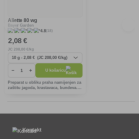
Aliette 80 wg
Bayer Garden
(18)
4.8
2
,08 €
JC
208
,00 €/kg
−
+
U košaricu
Preparat u obliku praha namijenjen za
zaštitu jagoda, krastavaca, bundeva.
povrće, sjeme bukve i hmelja protiv
gljivica. bolesti.
Kontakt