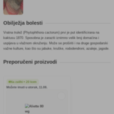
Obilježja bolesti
Vratna trulež (Phytophthora cactorum) prvi je put identificirana na
kaktusu 1870. Sposobna je zaraziti iznimno velik broj domaćina i
uspijeva u vlažnom okruženju. Može se proširiti i na druge gospodarski
važne kulture, kao što su jabuke, kruške, rododendroni, azaleje, jagode.
Preporučeni proizvodi
Na zalihi > 20 kom
Možete imati u utorak, 11.08.