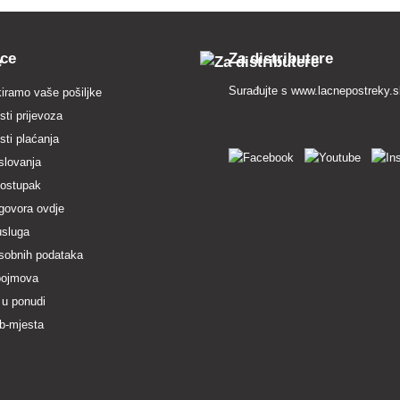
pce
Za distributere
Surađujte s
www.lacnepostreky.
iramo vaše pošiljke
ti prijevoza
ti plaćanja
slovanja
postupak
govora ovdje
usluga
osobnih podataka
pojmova
 u ponudi
b-mjesta