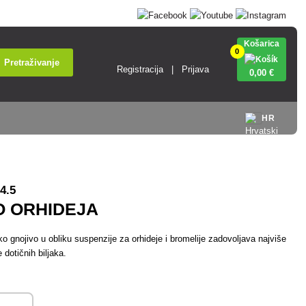
Košarica
0
Pretraživanje
Registracija
Prijava
0
,00 €
HR
4.5
O ORHIDEJA
o gnojivo u obliku suspenzije za orhideje i bromelije zadovoljava najviše
dotičnih biljaka.