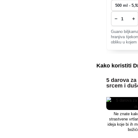
−
+
Guano biljkama
hranjiva tijeko
obliku u kojem
korijenski sust
sirovina, pravi
oštećuje biljke
Kako koristiti 
5 darova za 
srcem i du
Ne znate kako
strastvene vrtl
ideja koje bi ih 
božić