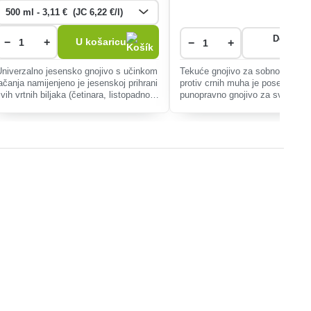
Dostupn
−
+
U košaricu
−
+
stražar
Univerzalno jesensko gnojivo s učinkom
Tekuće gnojivo za sobno bilje s
jačanja namijenjeno je jesenskoj prihrani
protiv crnih muha je posebno
vih vrtnih biljaka (četinara, listopadnog
punopravno gnojivo za sve vrst
drveća, ukrasnog grmlja...).
bilja. Poboljšava cjelokupnu vita
biljaka i povećava njihovu otpor
bolesti i