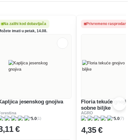
Na zalihi kod dobavljača
Privremeno rasprodano
Možete imati u petak, 14.08.
Kapljica jesenskog gnojiva
Floria tekuće gnojivo za
sobne biljke
Forestina
AGRO
(1)
(7)
5.0
5.0
3
,11 €
4
,35 €