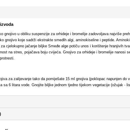
oizvoda
o gnojivo u obliku suspenzije za orhideje i bromelije zadovoljava najviše preh
ko gnojivo koje sadrži ekstrakte smeđih algi, aminokiseline i peptide. Aminokise
za cjelokupno jačanje biljke Smeđe alge potiču unos i korištenje hranjivih tvar
rnost na stres, pojačava boju cvijeća. Gnojivo za orhideje i bromelije nanosi s
rotresti.
ojiva za zalijevanje tako da pomiješate 15 ml gnojiva (poklopac napunjen do v
a sa 6 litara vode. Gnojite biljke jednom tjedno tijekom vegetacije (ožujak - 
)