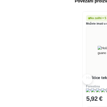
Povezani proiz
Na zalihi > 
Možete imati u 
Hoštice te
Forestina
5
,92 €