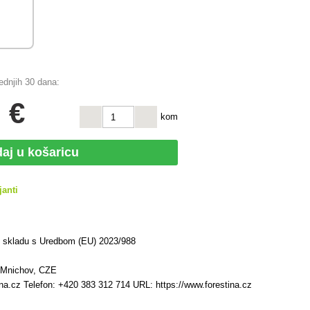
jednjih 30 dana:
 €
kom
aj u košaricu
janti
u skladu s Uredbom (EU) 2023/988
 Mnichov, CZE
ina.cz Telefon: +420 383 312 714 URL: https://www.forestina.cz