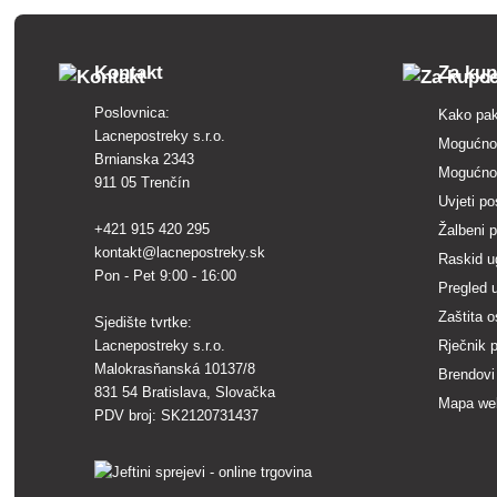
Kontakt
Za ku
Poslovnica:
Kako pak
Lacnepostreky s.r.o.
Mogućnos
Brnianska 2343
Mogućnos
911 05 Trenčín
Uvjeti po
+421 915 420 295
Žalbeni 
kontakt@lacnepostreky.sk
Raskid u
Pon - Pet 9:00 - 16:00
Pregled 
Zaštita 
Sjedište tvrtke:
Lacnepostreky s.r.o.
Rječnik 
Malokrasňanská 10137/8
Brendovi
831 54 Bratislava, Slovačka
Mapa we
PDV broj: SK2120731437