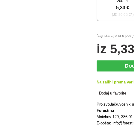
200 ml
5
,33 €
(JC
26
,65 €/l)
Najniža cijena u posl
iz
5
,33
Dod
Na zalihi prema vari
Dodaj u favorite
Proizvođač/uvoznik 
Forestina
Mnichov 129, 386 01
E-pošta: info@forest