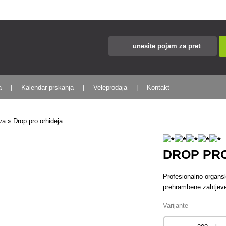
a
Kalendar prskanja
Veleprodaja
Kontakt
va
»
Drop pro orhideja
DROP PR
Profesionalno organsk
prehrambene zahtjeve 
Varijante