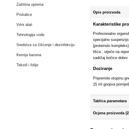
Zaštitna oprema
Opis proizvoda
Prskalice
Karakteristike pr
Vrtni alati
Profesionalno organsk
Tehnologija vode
specijalno suspenzijs
Sredstva za čišćenje i dezinfekciju
(proteinski kompleks) 
lišća , utječe na otpo
Kemija bazena
sadržaj bočice dobro p
Tekstil i folije
Doziranje
Pripremite otopinu gn
15 ml gnojiva pomiješ
Tablica parametara
Ocjena proizvoda (2