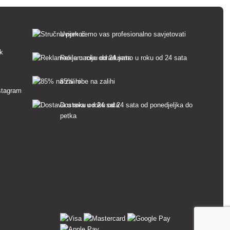
Uvijek ćemo vas profesionalno savjetovati
sk
Reklamacije obrađujemo u roku od 24 sata
85% robe na zalihi
Dostava u roku od 24 sata od ponedjeljka do
petka