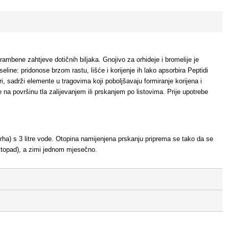
rambene zahtjeve dotičnih biljaka. Gnojivo za orhideje i bromelije je
line: pridonose brzom rastu, lišće i korijenje ih lako apsorbira Peptidi
i, sadrži elemente u tragovima koji poboljšavaju formiranje korijena i
e na površinu tla zalijevanjem ili prskanjem po listovima. Prije upotrebe
rha) s 3 litre vode. Otopina namijenjena prskanju priprema se tako da se
listopad), a zimi jednom mjesečno.