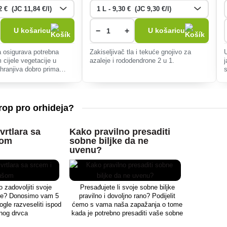
−
+
U košaricu
U košaricu
 osigurava potrebna
Zakiseljivač tla i tekuće gnojivo za
m cijele vegetacije u
azaleje i rododendrone 2 u 1.
 hranjiva dobro prima
s
av. Budući da je prirodna
lnim doziranjem ne
Drop pro orhideja?
vrtlara sa
Kako pravilno presaditi
šom
sobne biljke da ne
uvenu?
 zadovoljiti svoje
Presađujete li svoje sobne biljke
are? Donosimo vam 5
pravilno i dovoljno rano? Podijelit
mogle razveseliti ispod
ćemo s vama naša zapažanja o tome
nog drvca
kada je potrebno presaditi vaše sobne
biljke.