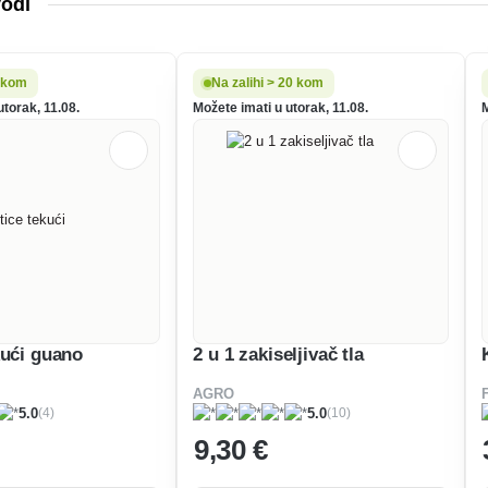
vodi
5 kom
Na zalihi > 20 kom
utorak, 11.08.
Možete imati u utorak, 11.08.
kući guano
2 u 1 zakiseljivač tla
AGRO
(4)
(10)
5.0
5.0
9
,30 €