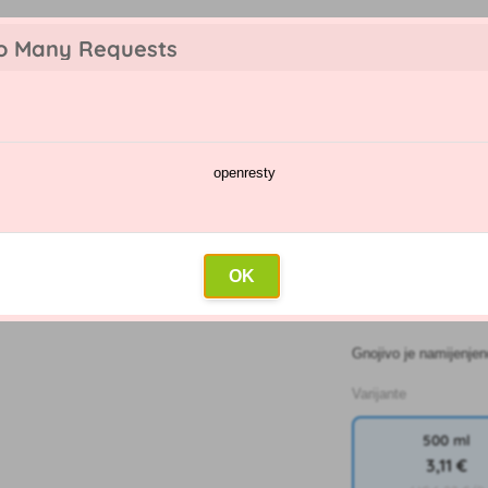
o Many Requests
openresty
a
Kalendar prskanja
Veleprodaja
Kontakt
va
»
Baci se na palme, juke, zmajeva stabla
OK
BACI SE N
Gnojivo je namijenjen
Varijante
500 ml
3
,11 €