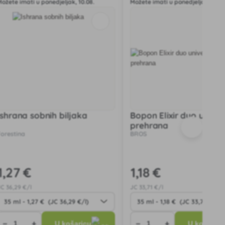
Možete imati u ponedjeljak, 10.08.
Možete imati u ponedjeljak, 10.08
Ishrana sobnih biljaka
Bopon Elixir duo unive
prehrana
Forestina
BROS
1
,27 €
1
,18 €
JC
36
,29 €/l
JC
33
,71 €/l
−
+
−
+
U košaricu
U košaricu