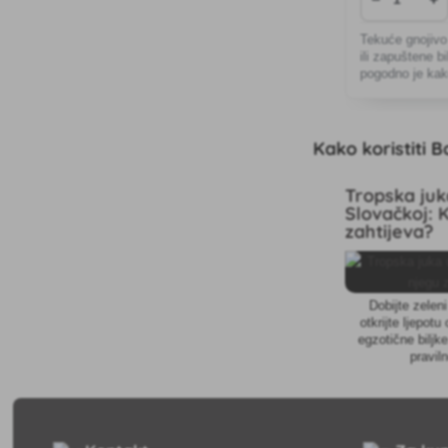
Tekuće gnojivo
ili zapuštene bi
pogodno je kako
povrće ili ukra
Kako koristiti 
Tropska juk
Slovačkoj: 
zahtijeva?
Dobijte zeleni
otkrijte ljepot
egzotične biljk
pravil