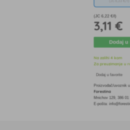
(JC
6
,22 €/l)
(JC
6
,22 €/l)
3
,11 €
Dodaj u
Na zalihi 4 kom
Za preuzimanje u ro
Dodaj u favorite
Proizvođač/uvoznik 
Forestina
Mnichov 129, 386 01
E-pošta: info@forest