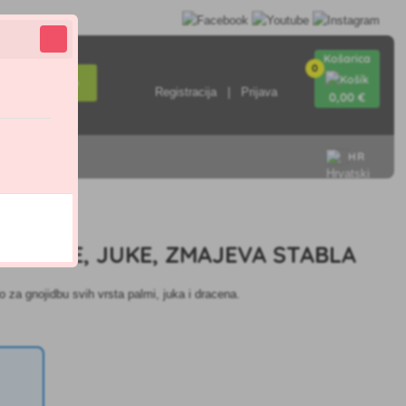
Košarica
0
Pretraživanje
Registracija
Prijava
0
,00 €
HR
A PALME, JUKE, ZMAJEVA STABLA
o za gnojidbu svih vrsta palmi, juka i dracena.