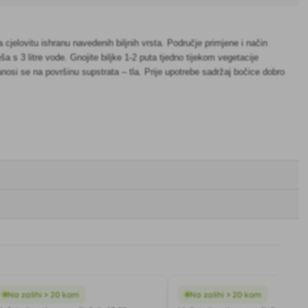
cjelovitu ishranu navedenih biljnih vrsta. Područje primjene i način
 s 3 litre vode. Gnojite biljke 1-2 puta tjedno tijekom vegetacije
nosi se na površinu supstrata – tla. Prije upotrebe sadržaj bočice dobro
Na zalihi > 20 kom
Na zalihi > 20 kom