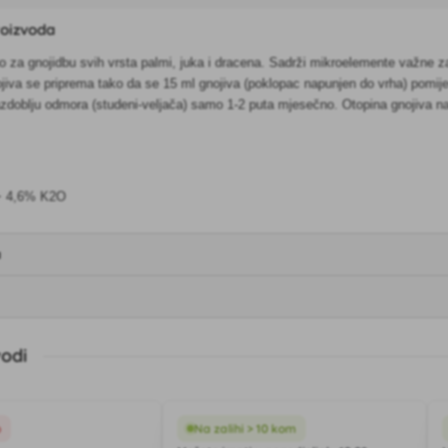
roizvoda
o za gnojidbu svih vrsta palmi, juka i dracena. Sadrži mikroelemente važne za 
jiva se priprema tako da se 15 ml gnojiva (poklopac napunjen do vrha) pomiješa
razdoblju odmora (studeni-veljača) samo 1-2 puta mjesečno. Otopina gnojiva na
+ 4,6% K2O
a
vodi
o
Na zalihi > 10 kom