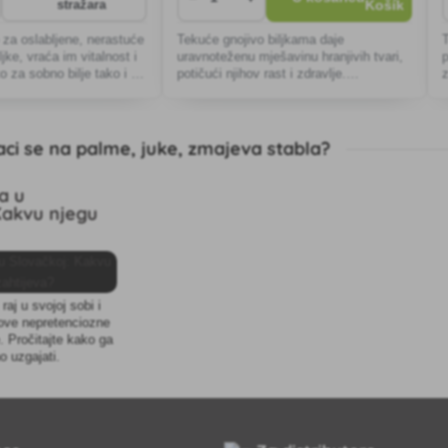
stražara
 za oslabljene, nerastuće
Tekuće gnojivo biljkama daje
ljke, vraća im vitalnost i
uravnoteženu mješavinu hranjivih tvari,
 za sobno bilje tako i za
potičući njihov rast i zdravlje.
sno drveće
Jednostavno nanošenje i brzo upijanje
h
jamče trenutačni učinak i dugotrajne
rezultate.
Baci se na palme, juke, zmajeva stabla?
a u
Kakvu njegu
 raj u svojoj sobi i
u ove nepretenciozne
e. Pročitajte kako ga
no uzgajati.