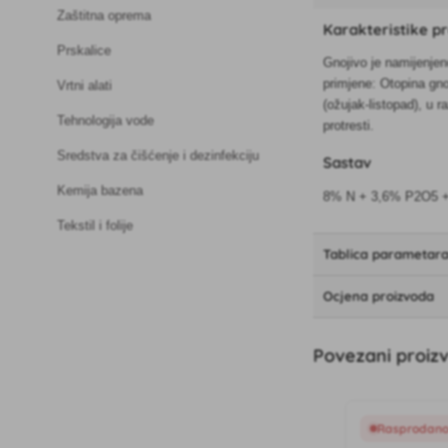
Zaštitna oprema
Karakteristike p
Prskalice
Gnojivo je namijenjen
primjene: Otopina gno
Vrtni alati
(ožujak-listopad), u 
Tehnologija vode
protresti.
Sredstva za čišćenje i dezinfekciju
Sastav
Kemija bazena
8% N + 3,6% P2O5 
Tekstil i folije
Tablica parametar
Ocjena proizvoda
Povezani proiz
Rasprodan