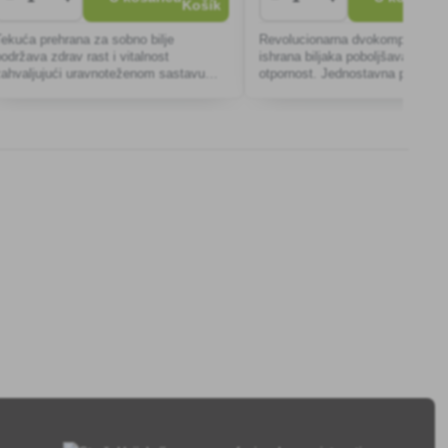
Tekuća prehrana za sobno bilje
Revolucionarna dvokomponentn
podržava zdrav rast i vitalnost
ishrana biljaka poboljšava rast i
zahvaljujući uravnoteženom sastavu
otpornost. Jednostavna primjen
ranjivih tvari, koji sadrži ključne makro
osigurava zdrav razvoj cvijeća, 
i mikro elemente za bujnu zelenu boju i
sobnih biljaka u zatvorenom i o
obilno cvjeta
prostoru.