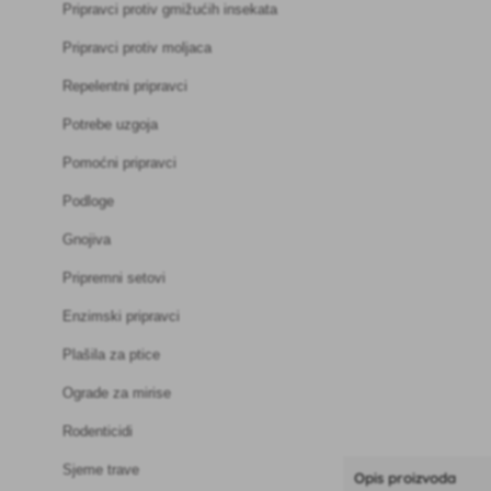
Pripravci protiv gmižućih insekata
Pripravci protiv moljaca
Repelentni pripravci
Potrebe uzgoja
Pomoćni pripravci
Podloge
Gnojiva
Pripremni setovi
Enzimski pripravci
Plašila za ptice
Ograde za mirise
Rodenticidi
Sjeme trave
Opis proizvoda