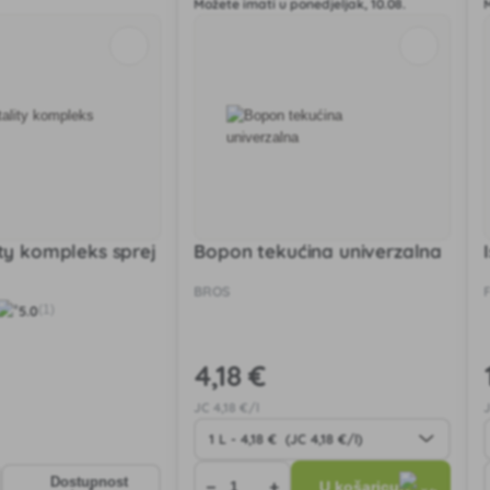
Možete imati u ponedjeljak, 10.08.
ity kompleks sprej
Bopon tekućina univerzalna
BROS
5.0
(1)
4
,18 €
JC
4
,18 €/l
Dostupnost
−
+
U košaricu