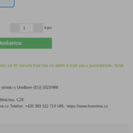
kom
 košaricu
ku od 30 minuta kod nas na zalihi ili kod vas u ponedjeljak, 10.08.
u skladu s Uredbom (EU) 2023/988
 Mnichov, CZE
ina.cz Telefon: +420 383 312 714 URL: https://www.forestina.cz