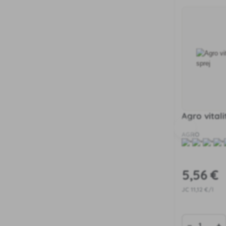
Agro vital
AGRO
5
,56 €
JC
11
,12 €/l
−
+