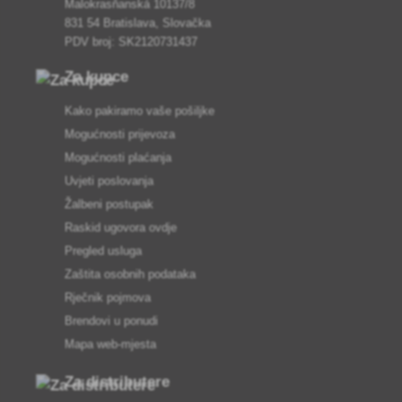
Malokrasňanská 10137/8
831 54 Bratislava, Slovačka
PDV broj: SK2120731437
Za kupce
Kako pakiramo vaše pošiljke
Mogućnosti prijevoza
Mogućnosti plaćanja
Uvjeti poslovanja
Žalbeni postupak
Raskid ugovora ovdje
Pregled usluga
Zaštita osobnih podataka
Rječnik pojmova
Brendovi u ponudi
Mapa web-mjesta
Za distributere