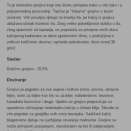
To je mineralno gnojivo koje ima široku primjenu kako u vrtu tako i u
poljoprivrednoj proizvodnji. Tipično je "folijarno" gnojivo s brzim
učinkom. Vrlo povoljno djeluje na kiselija tla, jer kalcij iz gnojiva
ublažava učinak kiselosti tla. Zbog velike pokretljivosti dušika u tlu,
zbog opasnosti od ispiranja, ne preporuča se primjena većih doza
kalcijevog karbonata na lakim pjeskovitim tlima, u područjima s
velikom količinom oborina i općenito jednokratno. doze iznad 30
g/m2.
Sastav
Dušično gnojivo - 15,5%
Doziranje
Gnojivo je pogodno za sve usjeve i kulture (voće, povrće, ukrasno
bilje), osim za biljke kao što su azaleje, rododendroni, brusnice,
kanadske borovnice i druge. Ujedno se gnojivo preporučuje za
operativno otklanjanje nedostatka kalcija u ishrani bilja. Također je
vrlo pogodan za gnojidbu svih vrsta travnjaka. Sadržani kalcij
blagotvorno djeluje na suzbijanje stvaranja mahovine. Gnojivo se
može primijeniti posipanjem, nanošenjem na list ili zalijevanjem.