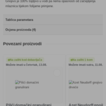
Gnojivo je 100% topljivo u vodi pa nema opasnosti od začepljenja
mlaznica tijekom folijarne primjene.
Tablica parametara
Ocjena proizvoda (4)
Povezani proizvodi
Na zalihi kod dobavljača
Na zalihi 1 kom
Možete imati u četvrtak, 13.08.
Možete imati sutra, 11.08.
Pilići domaćini granulirani
Azet Neudorff gnojiv