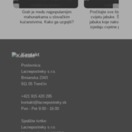
Grah je među najpopularnijim
Pročitajte sve što trebat
mahunarkama u slovačkim
cvijetu jabuke. Šteti cv
kućanstvima. Kako ga uzgojiti?
jabuka koje nakon što ih
izjedaju cvjetne pupove
cvjetovi postupno ne p
osuše se. Cvjetna plamen
uništiti vaš urod jabuka,
vas napisali koja sreds
koristiti.
Kontakt
Poslovnica:
Lacnepostreky s.r.o.
Brnianska 2343
911 05 Trenčín
+421 915 420 295
kontakt@lacnepostreky.sk
Pon - Pet 9:00 - 16:00
Sjedište tvrtke:
Lacnepostreky s.r.o.