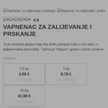
4.9
VAPNENAC ZA ZALIJEVANJE I
PRSKANJE
To je mineralno gnojivo koje ima široku primjenu kako u vrtu tako i u
poljoprivrednoj proizvodnji. Tipično je "folijarno" gnojivo s brzim učinkom.
Varijante
2,5 kg
5 kg
4
,58 €
8
,78 €
(JC
1
,83 €/kg)
(JC
1
,76 €/kg)
25 kg
41
,98 €
(JC
1
,68 €/kg)