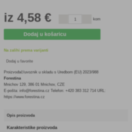
iz
4
,58 €
kom
Dodaj u košaricu
Na zalihi prema varijanti
Dodaj u favorite
Proizvođač/uvoznik u skladu s Uredbom (EU) 2023/988
Forestina
Mnichov 129, 386 01 Mnichov, CZE
E-pošta: info@forestina.cz Telefon: +420 383 312 714 URL:
https://www.forestina.cz
Opis proizvoda
Karakteristike proizvoda