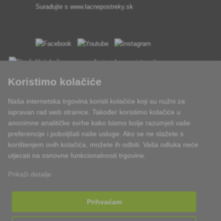
Surađujte s
www.lacnepostreky.sk
Uvijek ćemo vas profesionalno savjetovati
Koristimo kolačiće
Reklamacije obrađujemo u roku od 24 sata
Naša internetska trgovina koristi kolačiće koji su nužni za
85% robe na zalihi
ispravan rad web stranice. Također koristimo kolačiće u
anonimne analitičke svrhe kako bismo bolje razumjeli vaše
Dostava u roku od 24 sata od ponedjeljka do petka
preferencije i poboljšali naše usluge. Ako se ne slažete s
korištenjem ovih kolačića, možete ih odbiti. Vaša odluka neće
utjecati na osnovne funkcionalnosti trgovine.
Prikaži detalje
Prihvaćam