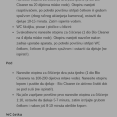
Cleaner na 20 dijelova mlake vode). Otopinu nanijeti
raspršivačem, po potrebi površinu istrljati četkom ili grubom
spužvom (zbog ručnog uklanjanja kamenca), ostaviti da
djeluje 10-15 minuta. Zatim isperite vodom.
WC školjka, pisoar i pločice u blizini:
Svakodnevno nanesite otopinu za čišćenje (1 dio Bio Cleaner
na 4 dijela mlake vode). Otopinu nanijeti navečer nakon
zadnje uporabe aparata, po potrebi površinu istrljati WC
četkom, četkom ili grubom spužvom i ostaviti da djeluje (ne
ispirati!).
Pod
Nanesite otopinu za čišćenje dva puta tjedno (1 dio Bio
Cleanera na 100-200 dijelova mlake vode). Nanesite otopinu
krpom i pustite da djeluje - Bio Cleaner će aktivno čistiti dok
se pod suši (ne ispirati!).
Na jače zaprljane površine prvo nanesite otopinu za čišćenje
1:10, ostavite da djeluje 5-7 minuta, zatim istrljajte grubom
četkom i nakon još 8-10 minuta obrišite krpom.
WC četka