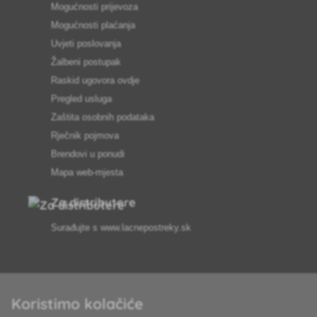
Mogućnosti prijevoza
Mogućnosti plaćanja
Uvjeti poslovanja
Žalbeni postupak
Raskid ugovora ovdje
Pregled usluga
Zaštita osobnih podataka
Rječnik pojmova
Brendovi u ponudi
Mapa web-mjesta
Za distributere
Surađujte s
www.lacnepostreky.sk
Koristimo kolačiće
Uvijek ćemo vas profesionalno savjetovati