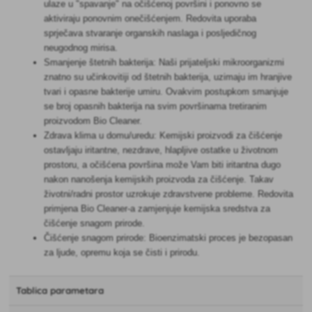
ulaze u "spavanje" na očišćenoj površini i ponovno se
aktiviraju ponovnim onečišćenjem. Redovita uporaba
sprječava stvaranje organskih naslaga i posljedičnog
neugodnog mirisa.
Smanjenje štetnih bakterija: Naši prijateljski mikroorganizmi
znatno su učinkovitiji od štetnih bakterija, uzimaju im hranjive
tvari i opasne bakterije umiru. Ovakvim postupkom smanjuje
se broj opasnih bakterija na svim površinama tretiranim
proizvodom Bio Cleaner.
​Zdrava klima u domu/uredu: Kemijski proizvodi za čišćenje
ostavljaju iritantne, nezdrave, hlapljive ostatke u životnom
prostoru, a očišćena površina može Vam biti iritantna dugo
nakon nanošenja kemijskih proizvoda za čišćenje. Takav
životni/radni prostor uzrokuje zdravstvene probleme. Redovita
primjena Bio Cleaner-a zamjenjuje kemijska sredstva za
čišćenje snagom prirode.
Čišćenje snagom prirode: Bioenzimatski proces je bezopasan
za ljude, opremu koja se čisti i prirodu.
Tablica parametara