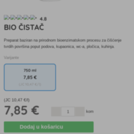
4.8
BIO ČISTAČ
Preparat baziran na prirodnom bioenzimatskom procesu za čišćenje
tvrdih površina poput podova, kupaonica, wc-a, pločica, kuhinja.
Varijante
750 ml
7
,85 €
(JC
10
,47 €/l)
(JC
10
,47 €/l)
7
,85 €
kom
Dodaj u košaricu