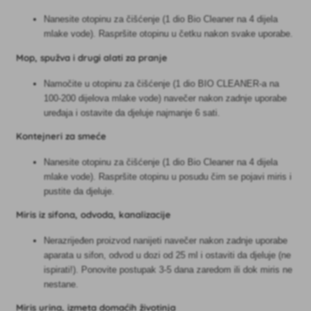
Nanesite otopinu za čišćenje (1 dio Bio Cleaner na 4 dijela
mlake vode). Raspršite otopinu u četku nakon svake uporabe.
Mop, spužva i drugi alati za pranje
Namočite u otopinu za čišćenje (1 dio BIO CLEANER-a na
100-200 dijelova mlake vode) navečer nakon zadnje uporabe
uređaja i ostavite da djeluje najmanje 6 sati.
Kontejneri za smeće
Nanesite otopinu za čišćenje (1 dio Bio Cleaner na 4 dijela
mlake vode). Raspršite otopinu u posudu čim se pojavi miris i
pustite da djeluje.
Miris iz sifona, odvoda, kanalizacije
Nerazrijeđen proizvod nanijeti navečer nakon zadnje uporabe
aparata u sifon, odvod u dozi od 25 ml i ostaviti da djeluje (ne
ispirati!). Ponovite postupak 3-5 dana zaredom ili dok miris ne
nestane.
Miris urina, izmeta domaćih životinja