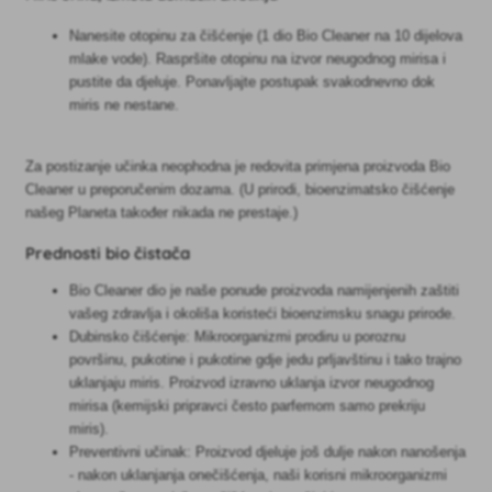
Nanesite otopinu za čišćenje (1 dio Bio Cleaner na 10 dijelova
mlake vode). Raspršite otopinu na izvor neugodnog mirisa i
pustite da djeluje. Ponavljajte postupak svakodnevno dok
miris ne nestane.
Za postizanje učinka neophodna je redovita primjena proizvoda Bio
Cleaner u preporučenim dozama. (U prirodi, bioenzimatsko čišćenje
našeg Planeta također nikada ne prestaje.)
Prednosti bio čistača
Bio Cleaner dio je naše ponude proizvoda namijenjenih zaštiti
vašeg zdravlja i okoliša koristeći bioenzimsku snagu prirode.
Dubinsko čišćenje: Mikroorganizmi prodiru u poroznu
površinu, pukotine i pukotine gdje jedu prljavštinu i tako trajno
uklanjaju miris. Proizvod izravno uklanja izvor neugodnog
mirisa (kemijski pripravci često parfemom samo prekriju
miris).
​Preventivni učinak: Proizvod djeluje još dulje nakon nanošenja
- nakon uklanjanja onečišćenja, naši korisni mikroorganizmi