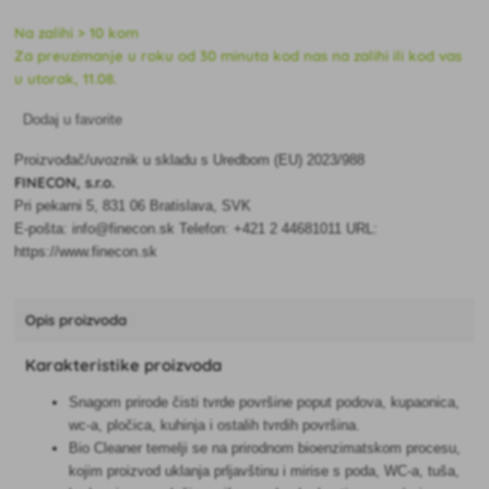
Na zalihi > 10 kom
Za preuzimanje u roku od 30 minuta kod nas na zalihi ili kod vas
u utorak, 11.08.
Dodaj u favorite
Proizvođač/uvoznik u skladu s Uredbom (EU) 2023/988
FINECON, s.r.o.
Pri pekarni 5, 831 06 Bratislava, SVK
E-pošta: info@finecon.sk Telefon: +421 2 44681011 URL:
https://www.finecon.sk
Opis proizvoda
Karakteristike proizvoda
Snagom prirode čisti tvrde površine poput podova, kupaonica,
wc-a, pločica, kuhinja i ostalih tvrdih površina.
Bio Cleaner temelji se na prirodnom bioenzimatskom procesu,
kojim proizvod uklanja prljavštinu i mirise s poda, WC-a, tuša,