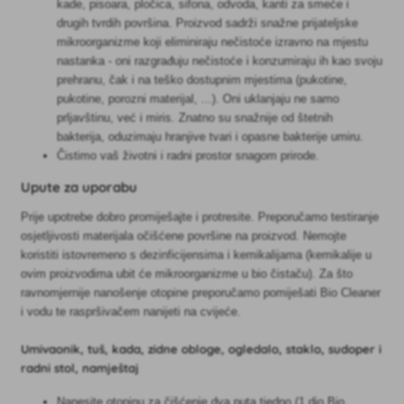
kade, pisoara, pločica, sifona, odvoda, kanti za smeće i
drugih tvrdih površina. Proizvod sadrži snažne prijateljske
mikroorganizme koji eliminiraju nečistoće izravno na mjestu
nastanka - oni razgrađuju nečistoće i konzumiraju ih kao svoju
prehranu, čak i na teško dostupnim mjestima (pukotine,
pukotine, porozni materijal, ...). Oni uklanjaju ne samo
prljavštinu, već i miris. Znatno su snažnije od štetnih
bakterija, oduzimaju hranjive tvari i opasne bakterije umiru.
Čistimo vaš životni i radni prostor snagom prirode.
Upute za uporabu
Prije upotrebe dobro promiješajte i protresite. Preporučamo testiranje
osjetljivosti materijala očišćene površine na proizvod. Nemojte
koristiti istovremeno s dezinficijensima i kemikalijama (kemikalije u
ovim proizvodima ubit će mikroorganizme u bio čistaču). Za što
ravnomjernije nanošenje otopine preporučamo pomiješati Bio Cleaner
i vodu te raspršivačem nanijeti na cvijeće.
Umivaonik, tuš, kada, zidne obloge, ogledalo, staklo, sudoper i
radni stol, namještaj
Nanesite otopinu za čišćenje dva puta tjedno (1 dio Bio