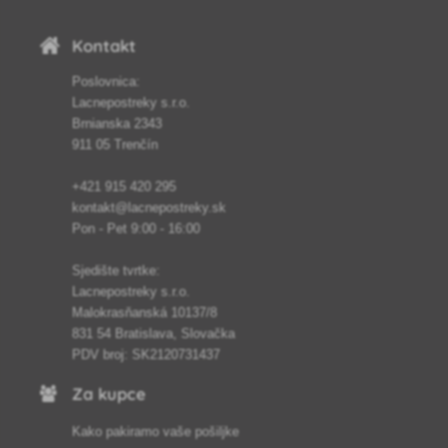
organske nečistoće veličine do 3 cm.
Kontakt
Poslovnica:
Lacnepostreky s.r.o.
Brnianska 2343
911 05 Trenčín
+421 915 420 295
kontakt@lacnepostreky.sk
Pon - Pet 9:00 - 16:00
Sjedište tvrtke:
Lacnepostreky s.r.o.
Malokrasňanská 10137/8
831 54 Bratislava, Slovačka
PDV broj: SK2120731437
Za kupce
Kako pakiramo vaše pošiljke