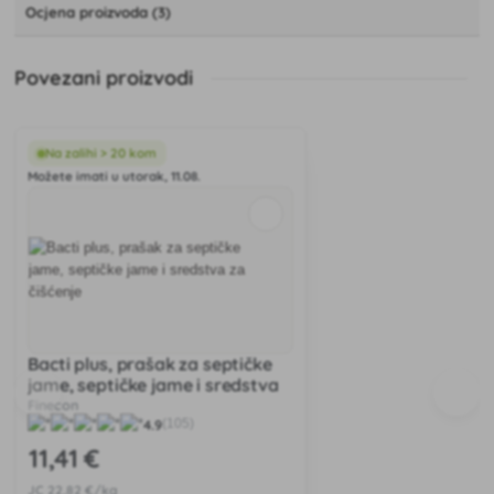
Ocjena proizvoda (3)
Povezani proizvodi
Na zalihi > 20 kom
Možete imati u utorak, 11.08.
Bacti plus, prašak za septičke
jame, septičke jame i sredstva
za čišćenje
Finecon
4.9
(105)
11
,41 €
JC
22
,82 €/kg