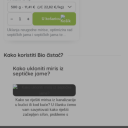
−
+
U košaricu
Uklanja neugodne mirise, optimizira rad
septičkih jama i septičkih jama te
osigurava učinkovito pročišćavanje
otpadnih voda.
Kako koristiti Bio čistač?
Kako ukloniti miris iz
septičke jame?
Kako se riješiti mirisa iz kanalizacije
u kućici ili kod kuće? U članku ćemo
vam savjetovati kako riješiti
začepljen sifon, probleme s
septičkom jamom. Pročitajte koje
bakterije mogu ekološki razgraditi